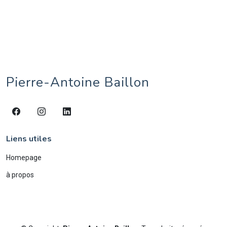
recette
2
spécialité régionale
1
street-art
15
utilitaires
2
vente en ligne
1
web
2
Pierre-Antoine Baillon
Liens utiles
Homepage
à propos